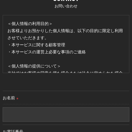
お問い合わせ
＜個人情報の利用目的＞
お客様よりお預かりした個人情報は、以下の目的に限定し利用
させていただきます。
・本サービスに関する顧客管理
・本サービスの運営上必要な事項のご連絡
＜個人情報の提供について＞
当社ではお客様の同意を得た場合または法令に定められた場合
を除き、
取得した個人情報を第三者に提供することはいたしません。
お名前
※
＜個人情報の委託について＞
当社では、利用目的の達成に必要な範囲において、個人情報を
外部に委託する場合があります。
これらの委託先に対しては個人情報保護契約等の措置をとり、
適切な監督を行います。
お電話番号