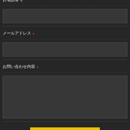
＜個人情報の安全管理＞
当社では、個人情報の漏洩等がなされないよう、適切に安全管
理対策を実施します。
メールアドレス
※
＜個人情報を与えなかった場合に生じる結果＞
必要な情報を頂けない場合は、それに対応した当社のサービス
をご提供できない場合がございますので予めご了承ください。
お問い合わせ内容
＜個人情報の開示･訂正・削除･利用停止の手続について＞
※
当社では、お客様の個人情報の開示･訂正･削除・利用停止の手
続を定めさせて頂いております。
ご本人である事を確認のうえ、対応させて頂きます。
個人情報の開示･訂正･削除・利用停止の具体的手続きにつきま
しては、お電話でお問合せ下さい。