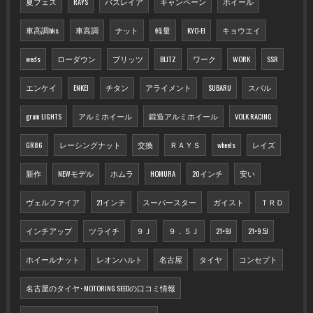
夏フェス
RAYS
バズレイア
キャンペーン
ホイール
車高調hks
車高調
ナット
軽量
KYO-EI
キョウエイ
weds
ローダウン
ブリッツ
BLITZ
ワーク
WORK
SSR
エンケイ
ENKEI
チタン
アライメント
SUBARU
スバル
gram LIGHTS
アルミホイール
鍛造アルミホイール
VOLK RACING
GR86
レーシングナット
交換
ＲＡＹＳ
wheels
レイズ
新作
NEWモデル
ホムラ
HOMURA
20インチ
安い
ヴェルファイア
21インチ
スーパースター
ガイスト
ＴＲＤ
インチアップ
ツライチ
９Ｊ
９．５Ｊ
21×9J
21×9.5J
ホイールナット
レオンハルト
名古屋
タイヤ
コンセプト
名古屋のタイヤ･MOTORING SEEDの口コミ情報